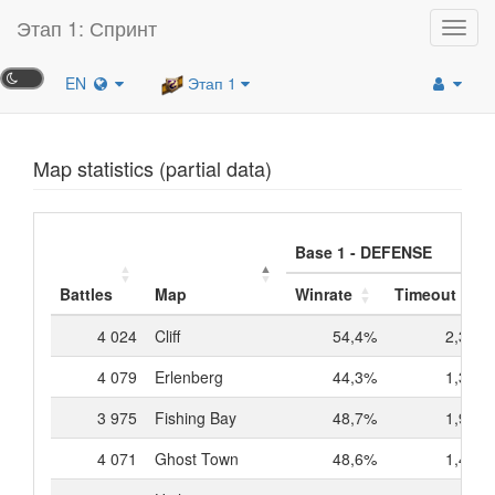
Этап 1: Спринт
Toggl
navig
EN
Этап 1
Map statistics (partial data)
Base 1 - DEFENSE
Battles
Map
Winrate
Timeout
4 024
Cliff
54,4%
2,3%
4 079
Erlenberg
44,3%
1,3%
3 975
Fishing Bay
48,7%
1,9%
4 071
Ghost Town
48,6%
1,4%