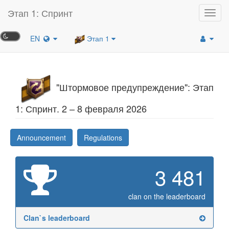
Этап 1: Спринт
Toggl
navig
EN
Этап 1
"Штормовое предупреждение": Этап
1: Спринт. 2 – 8 февраля 2026
Announcement
Regulations
3 481
clan on the leaderboard
Clan`s leaderboard