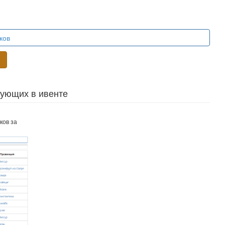
ков
и
вующих в ивенте
ков за