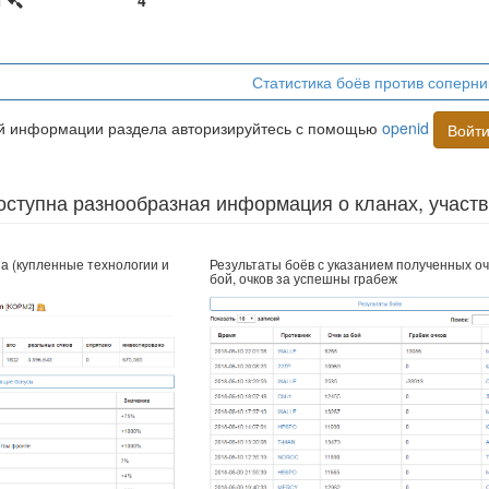
ы
4
Статистика боёв против соперни
ой информации раздела авторизируйтесь с помощью
openid
Войт
оступна разнообразная информация о кланах, участ
а (купленные технологии и
Результаты боёв с указанием полученных оч
бой, очков за успешны грабеж