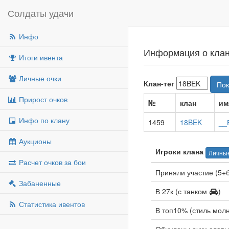
Солдаты удачи
Инфо
Информация о клан
Итоги ивента
Личные очки
Клан-тег
Пок
Прирост очков
№
клан
им
Инфо по клану
1459
18BEK
__
Аукционы
Игроки клана
Личные
Расчет очков за бои
Приняли участие (5+
Забаненные
В 27к (с танком
)
Статистика ивентов
В топ10% (стиль мол