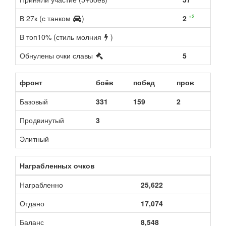
+2
В 27к (с танком
)
2
В топ10% (стиль молния
)
Обнулены очки славы
5
фронт
боёв
побед
пров
Базовый
331
159
2
Продвинутый
3
Элитный
Награбленных очков
Награбленно
25,622
Отдано
17,074
Баланс
8,548