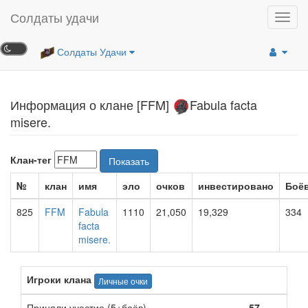
Солдаты удачи
Toggl
navig
Солдаты Удачи
Информация о клане [FFM]
Fabula facta
misere.
Клан-тег
Показать
№
клан
имя
эло
очков
инвестировано
Боё
825
FFM
Fabula
1110
21,050
19,329
334
facta
misere.
Игроки клана
Личные очки
Приняли участие (5+боёв)
57