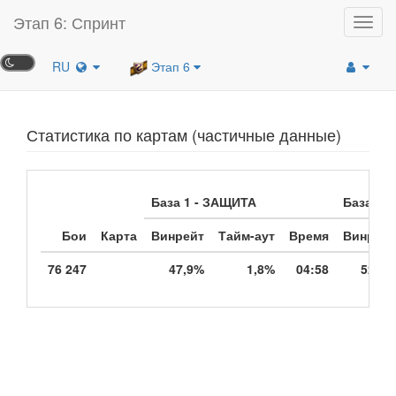
Этап 6: Спринт
Toggl
navig
RU
Этап 6
Статистика по картам (частичные данные)
База 1 - ЗАЩИТА
База 2 -
Бои
Карта
Винрейт
Тайм-аут
Время
Винрейт
76 247
47,9%
1,8%
04:58
52,1%