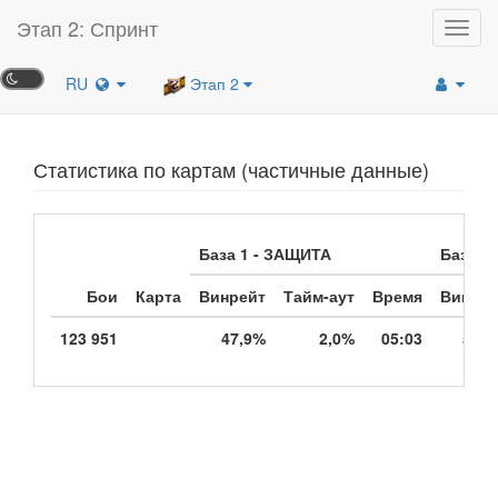
Этап 2: Спринт
Toggl
navig
RU
Этап 2
Статистика по картам (частичные данные)
База 1 - ЗАЩИТА
База 2 
Бои
Карта
Винрейт
Тайм-аут
Время
Винрей
123 951
47,9%
2,0%
05:03
52,1