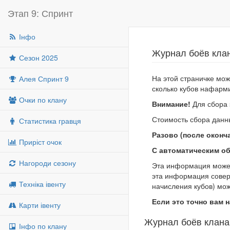
Этап 9: Спринт
Інфо
Журнал боёв клан
Сезон 2025
На этой страничке мож
Алея Спринт 9
сколько кубов нафарми
Очки по клану
Внимание!
Для сбора 
Стоимость сбора данн
Статистика гравця
Разово (после оконч
Приріст очок
С автоматическим о
Нагороди сезону
Эта информация может
эта информация совер
Техніка івенту
начисления кубов) мож
Если это точно вам н
Карти івенту
Журнал боёв клана
Інфо по клану