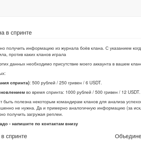
а в спринте
но получить информацию из журнала боёв клана. С указанием когда,
ла, против каких кланов играла
этих данных необходимо присутствие моего аккаунта в вашем клан
ых:
ания спринта)
: 500 рублей / 250 гривен / 6 USDT.
бновлением
во время спринта: 1000 рублей / 500 гривен / 12 USDT.
 быть полезна некоторым командирам кланов для анализа успехов
шенно не нужна. Да и примерно аналогичную информацию (за исклю
но получить загружая реплеи.
адо - напишите по контактам внизу
 в спринте
Объедине