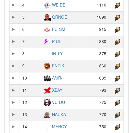
4
WEIDE
1110
5
QRNGE
1090
6
FC-SM
915
7
P-UL
880
8
IN-TY
875
9
FNTIK
860
10
-V0R-
835
11
XDAY
793
12
VU-DU
775
13
NAUKA
770
14
MERCY
750