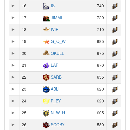
16
IS
740
17
JIMMI
720
18
IVIP
710
19
G_O_W
685
20
QKULL
675
21
LAP
670
22
SARB
655
23
ABLI
620
24
P_BY
620
25
N_W_H
605
26
SCOBY
580