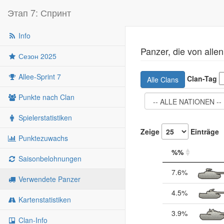
Этап 7: Спринт
Info
Panzer, die von all
Сезон 2025
Allee-Sprint 7
Clan-Tag
Alle Clans
Punkte nach Clan
Spielerstatistiken
Zeige
Einträge
Punktezuwachs
%%
Saisonbelohnungen
7.6%
Verwendete Panzer
4.5%
Kartenstatistiken
3.9%
Clan-Info