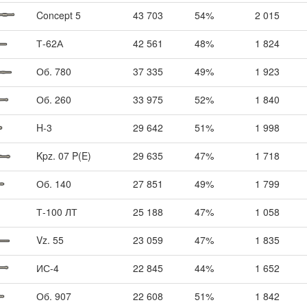
Concept 5
43 703
54%
2 015
Т-62А
42 561
48%
1 824
Об. 780
37 335
49%
1 923
Об. 260
33 975
52%
1 840
H-3
29 642
51%
1 998
Kpz. 07 P(E)
29 635
47%
1 718
Об. 140
27 851
49%
1 799
Т-100 ЛТ
25 188
47%
1 058
Vz. 55
23 059
47%
1 835
ИС-4
22 845
44%
1 652
Об. 907
22 608
51%
1 842