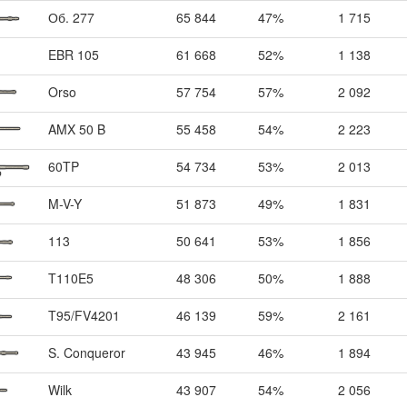
Об. 277
65 844
47%
1 715
EBR 105
61 668
52%
1 138
Orso
57 754
57%
2 092
AMX 50 B
55 458
54%
2 223
60TP
54 734
53%
2 013
M-V-Y
51 873
49%
1 831
113
50 641
53%
1 856
T110E5
48 306
50%
1 888
T95/FV4201
46 139
59%
2 161
S. Conqueror
43 945
46%
1 894
Wilk
43 907
54%
2 056