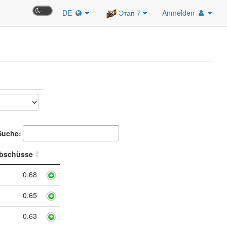
DE
Этап 7
Anmelden
Suche:
bschüsse
0.68
0.65
0.63