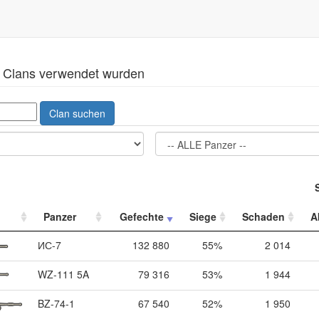
en Clans verwendet wurden
Clan suchen
Panzer
Gefechte
Siege
Schaden
A
ИС-7
132 880
55%
2 014
WZ-111 5A
79 316
53%
1 944
BZ-74-1
67 540
52%
1 950