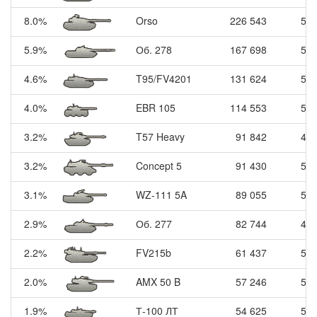
8.0%
Orso
226 543
53
5.9%
Об. 278
167 698
56
4.6%
T95/FV4201
131 624
54
4.0%
EBR 105
114 553
53
3.2%
T57 Heavy
91 842
49
3.2%
Concept 5
91 430
53
3.1%
WZ-111 5A
89 055
50
2.9%
Об. 277
82 744
45
2.2%
FV215b
61 437
58
2.0%
AMX 50 B
57 246
51
1.9%
Т-100 ЛТ
54 625
50