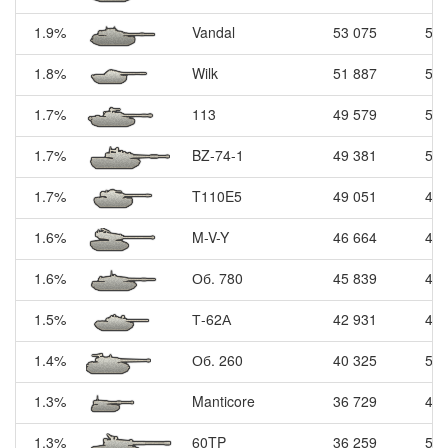
1.9%
Vandal
53 075
53
1.8%
Wilk
51 887
56
1.7%
113
49 579
51
1.7%
BZ-74-1
49 381
50
1.7%
T110E5
49 051
47
1.6%
M-V-Y
46 664
46
1.6%
Об. 780
45 839
47
1.5%
Т-62А
42 931
45
1.4%
Об. 260
40 325
50
1.3%
Manticore
36 729
49
1.3%
60TP
36 259
50