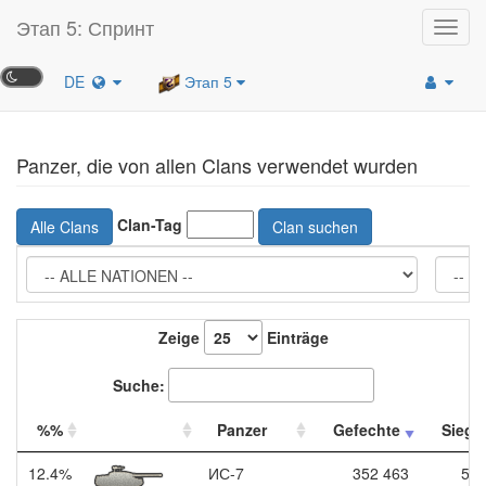
Этап 5: Спринт
Toggl
navig
DE
Этап 5
Panzer, die von allen Clans verwendet wurden
Clan-Tag
Alle Clans
Clan suchen
Zeige
Einträge
Suche:
%%
Panzer
Gefechte
Siege
12.4%
ИС-7
352 463
52