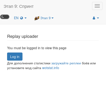
Этап 9: Спринт
Toggl
navig
EN
Этап 9
Replay uploader
You must be logged in to view this page
Log in
Для дополнения статистики
загружайте реплеи
боёв или
установите мод сайта
wotstat.info