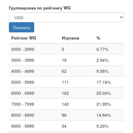
Группировка по рейтингу WG
Показать
Рейтинг WG
Игроков
%
2000 - 2999
5
0.77%
3000 - 3999
19
2.94%
4000 - 4999
62
9.58%
5000 - 5999
111
17.16%
6000 - 6999
162
25.04%
7000 - 7999
142
21.95%
8000 - 8999
96
14.84%
9000 - 9999
34
5.26%