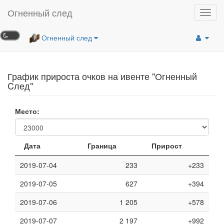
Огненный след
Toggl
navig
Огненный след
График прироста очков на ивенте "Огненный
Cлед"
Место:
Дата
Граница
Прирост
2019-07-04
233
+233
2019-07-05
627
+394
2019-07-06
1 205
+578
2019-07-07
2 197
+992