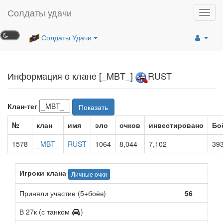
Солдаты удачи
Toggl
navig
Солдаты Удачи
Информация о клане [_MBT_]
RUST
Клан-тег
Показать
№
клан
имя
эло
очков
инвестировано
Бо
1578
_MBT_
RUST
1064
8,044
7,102
39
Игроки клана
Личные очки
Приняли участие (5+боёв)
56
В 27к (с танком
)