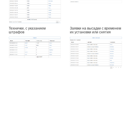
Технички, с указанием
Заявки на высадки с временем
штрафов
их установки или снятия