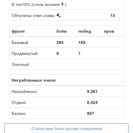
В топ10% (стиль молния
)
Обнулены очки славы
13
фронт
боёв
побед
пров
Базовый
384
165
Продвинутый
9
1
Элитный
Награбленных очков
Награбленно
9,381
Отдано
8,424
Баланс
957
Статистика боёв против соперников