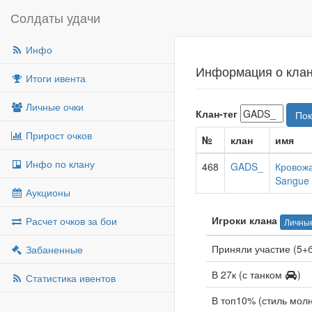
Солдаты удачи
Инфо
Информация о клан
Итоги ивента
Личные очки
Клан-тег
Пок
Прирост очков
№
клан
имя
Инфо по клану
468
GADS_
Кровожа
Sangue
Аукционы
Игроки клана
Расчет очков за бои
Личные
Приняли участие (5+
Забаненные
В 27к (с танком
)
Статистика ивентов
В топ10% (стиль мол