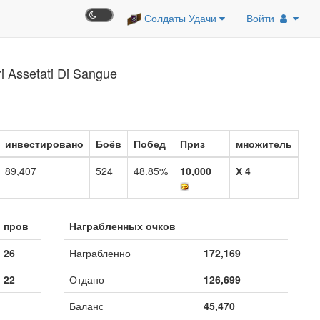
Солдаты Удачи
Войти
Assetati Di Sangue
инвестировано
Боёв
Побед
Приз
множитель
89,407
524
48.85%
10,000
Х 4
пров
Награбленных очков
26
Награбленно
172,169
22
Отдано
126,699
Баланс
45,470