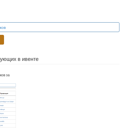
ков
и
вующих в ивенте
ков за