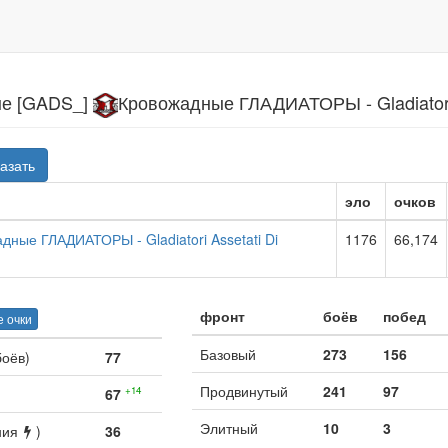
е [GADS_]
Кровожадные ГЛАДИАТОРЫ - Gladiatori 
азать
эло
очков
дные ГЛАДИАТОРЫ - Gladiatori Assetati Di
1176
66,174
фронт
боёв
побед
 очки
Базовый
273
156
боёв)
77
Продвинутый
241
97
+14
67
Элитный
10
3
ния
)
36