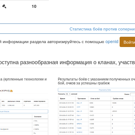
ы
10
Статистика боёв против соперни
ой информации раздела авторизируйтесь с помощью
openid
Войт
оступна разнообразная информация о кланах, участ
а (купленные технологии и
Результаты боёв с указанием полученных оч
бой, очков за успешны грабеж