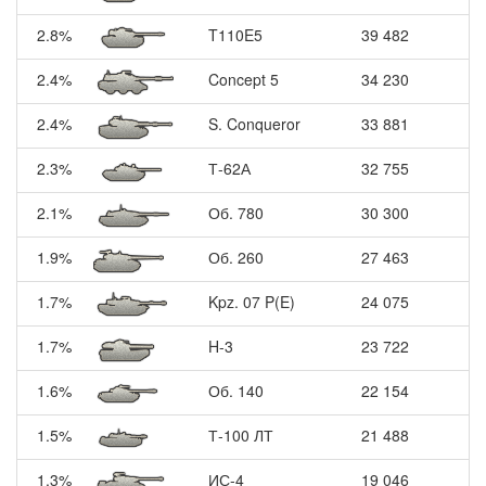
2.8%
T110E5
39 482
2.4%
Concept 5
34 230
2.4%
S. Conqueror
33 881
2.3%
Т-62А
32 755
2.1%
Об. 780
30 300
1.9%
Об. 260
27 463
1.7%
Kpz. 07 P(E)
24 075
1.7%
H-3
23 722
1.6%
Об. 140
22 154
1.5%
Т-100 ЛТ
21 488
1.3%
ИС-4
19 046