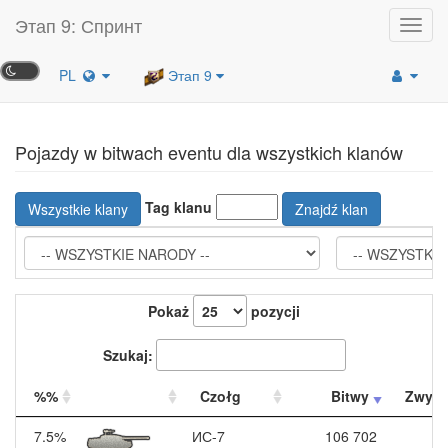
Этап 9: Спринт
Toggl
navig
PL
Этап 9
Pojazdy w bitwach eventu dla wszystkich klanów
Tag klanu
Wszystkie klany
Znajdź klan
Pokaż
pozycji
Szukaj:
%%
Czołg
Bitwy
Zwyci
7.5%
ИС-7
106 702