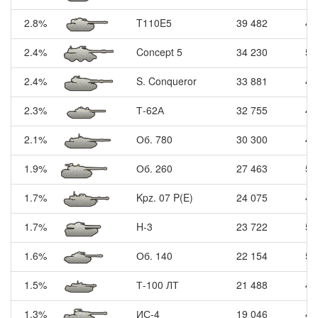
2.8%
T110E5
39 482
4
2.4%
Concept 5
34 230
5
2.4%
S. Conqueror
33 881
4
2.3%
Т-62А
32 755
4
2.1%
Об. 780
30 300
4
1.9%
Об. 260
27 463
5
1.7%
Kpz. 07 P(E)
24 075
4
1.7%
H-3
23 722
5
1.6%
Об. 140
22 154
5
1.5%
Т-100 ЛТ
21 488
4
1.3%
ИС-4
19 046
4