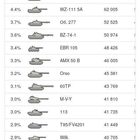
4.4%
WZ-111 5A
62 005
5
3.7%
Об. 277
52 525
4
3.6%
BZ-74-1
50 974
5
3.4%
EBR 105
48 426
5
3.3%
AMX 50 B
46 005
5
3.2%
Orso
45 381
5
3.1%
60TP
43 769
5
3.0%
M-V-Y
41 810
4
3.0%
113
41 735
5
2.9%
T95/FV4201
41 449
5
2.9%
Wilk
40 705
5