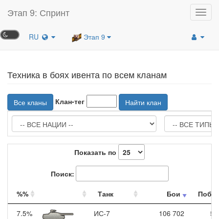
Этап 9: Спринт
Toggl
navig
RU
Этап 9
Техника в боях ивента по всем кланам
Клан-тег
Все кланы
Найти клан
Показать по
Поиск:
%%
Танк
Бои
Побе
7.5%
ИС-7
106 702
5