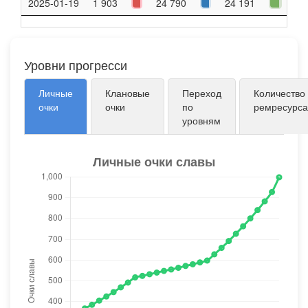
2025-01-19
1 903
24 790
24 191
37
Уровни прогресси
Личные
Клановые
Переход
Количество
очки
очки
по
ремресурса
уровням