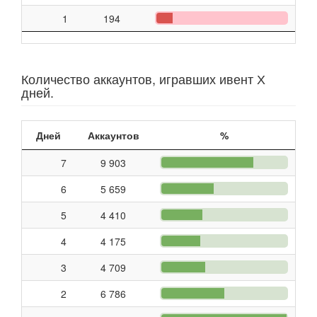
1
194
Количество аккаунтов, игравших ивент Х
дней.
Дней
Аккаунтов
%
7
9 903
6
5 659
5
4 410
4
4 175
3
4 709
2
6 786