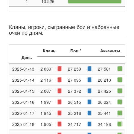
1
13 526
Кланы, игроки, сыгранные бои и набранные
очки по дням.
Кланы
Бои *
Аккаунты
О
День
2025-01-13
2 039
27 259
27 561
18
2025-01-14
2 116
27 095
28 210
32
2025-01-15
2 067
27 372
27 425
31
2025-01-16
1 997
26 515
26 224
32
2025-01-17
1 945
25 216
25 441
33
2025-01-18
1 905
24 717
24 198
33