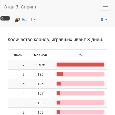
Этап 3: Спринт
Toggl
navig
Этап 3
Количество кланов, игравших ивент Х дней.
Дней
Кланов
%
7
1 575
6
195
5
125
4
107
3
106
2
106