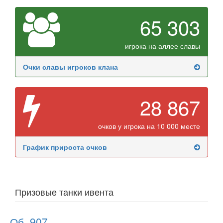
65 303
игрока на аллее славы
Очки славы игроков клана
28 867
очков у игрока на 10 000 месте
График прироста очков
Призовые танки ивента
Об. 907