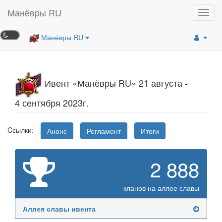
Манёвры RU
Toggl
navig
Манёвры RU
Ивент «Манёвры RU» 21 августа -
4 сентября 2023г.
Cсылки:
Анонс
Регламент
Итоги
2 888
кланов на аллее славы
Аллея славы ивента