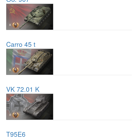
Carro 45 t
VK 72.01 K
T95E6