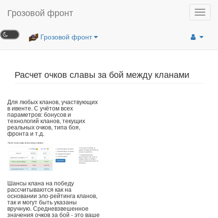
Грозовой фронт
Toggl
navig
Грозовой фронт
Расчет очков славы за бой между кланами
Для любых кланов, участвующих
в ивенте. С учётом всех
параметров: бонусов и
технологий кланов, текущих
реальных очков, типа боя,
фронта и т.д.
Шансы клана на победу
рассчитываются как на
основании эло-рейтинга кланов,
так и могут быть указаны
вручную. Средневзвешенное
значения очков за бой - это ваше