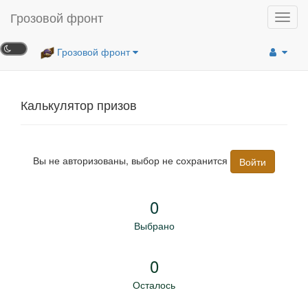
Грозовой фронт
Toggl
navig
Грозовой фронт
Калькулятор призов
Вы не авторизованы, выбор не сохранится
Войти
0
Выбрано
0
Осталось