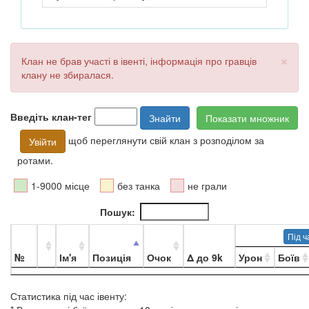
×
Клан не брав участі в івенті, інформація про гравців
клану не збиралася.
Введіть клан-тег
Знайти
Показати множник
щоб переглянути свій клан з розподілом за
Увійти
ротами.
1-9000 місце
без танка
не грали
Пошук:
Під ч
№
Ім'я
Позиція
Очок
Δ до 9k
Урон
Боїв
Статистика під час івенту: