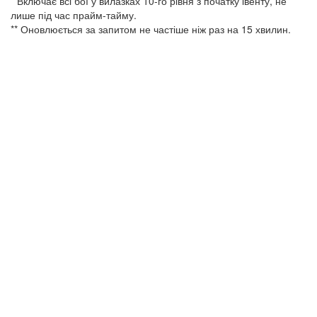
* Включає всі бої у вилазках 10-го рівня з початку івенту, не
лише під час прайм-тайму.
** Оновлюється за запитом не частіше ніж раз на 15 хвилин.