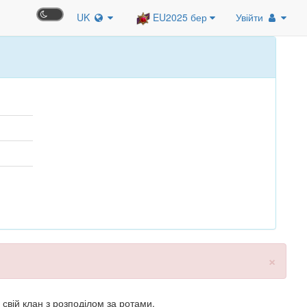
UK
EU2025 бер
Увійти
×
свій клан з розподілом за ротами.