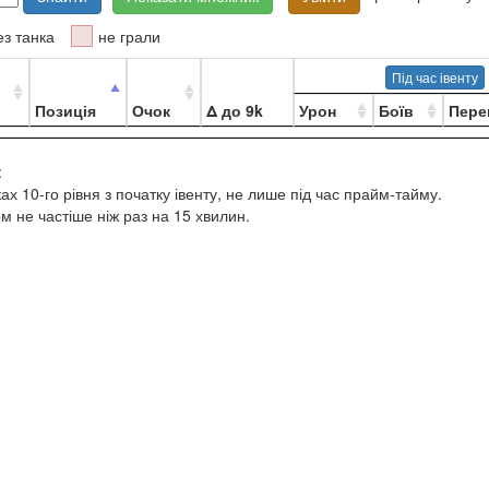
ез танка
не грали
Під час івенту
Позиція
Очок
Δ до 9k
Урон
Боїв
Пере
:
ках 10-го рівня з початку івенту, не лише під час прайм-тайму.
м не частіше ніж раз на 15 хвилин.