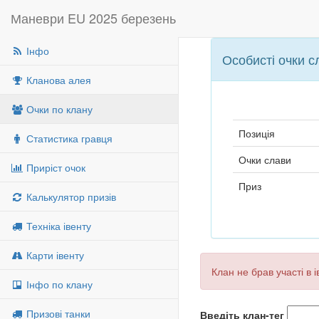
Маневри EU 2025 березень
Інфо
Особисті очки с
Кланова алея
Очки по клану
Позиція
Статистика гравця
Очки слави
Приріст очок
Приз
Калькулятор призів
Техніка івенту
Карти івенту
Клан не брав участі в 
Інфо по клану
Призові танки
Введіть клан-тег