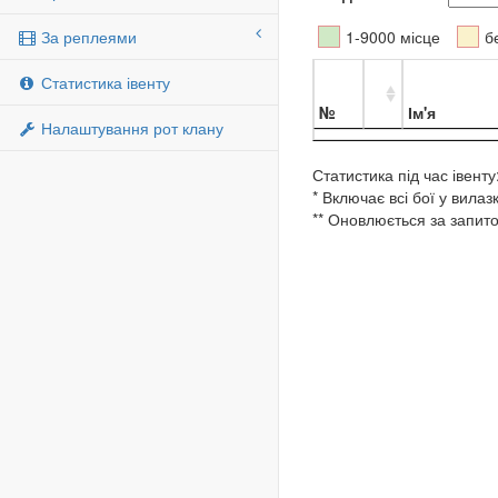
За реплеями
1-9000 місце
б
Статистика івенту
№
Ім'я
Налаштування рот клану
Статистика під час івенту
* Включає всі бої у вилаз
** Оновлюється за запито