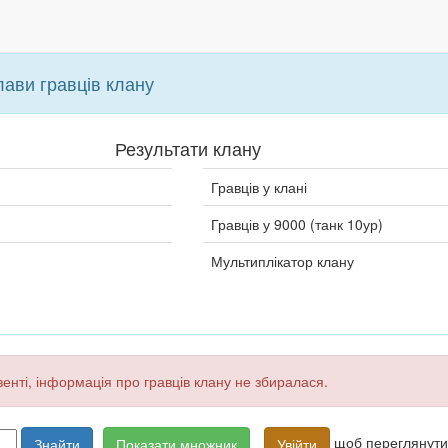
лави гравців клану
Результати клану
Гравців у клані
Гравців у 9000 (танк 10ур)
Мультиплікатор клану
івенті, інформація про гравців клану не збиралася.
щоб переглянути 
Знайти
Показати множник
Увійти