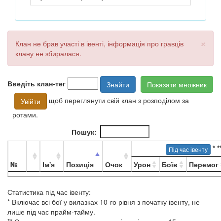
×
Клан не брав участі в івенті, інформація про гравців
клану не збиралася.
Введіть клан-тег
Знайти
Показати множник
щоб переглянути свій клан з розподілом за
Увійти
ротами.
Пошук:
*
*
Під час івенту
№
Ім'я
Позиція
Очок
Урон
Боїв
Перемог
Статистика під час івенту:
* Включає всі бої у вилазках 10-го рівня з початку івенту, не
лише під час прайм-тайму.