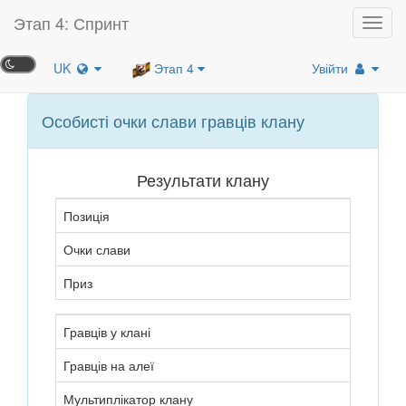
Этап 4: Спринт
Toggl
navig
UK
Этап 4
Увійти
Особисті очки слави гравців клану
Результати клану
Позиція
Очки слави
Приз
Гравців у клані
Гравців на алеї
Мультиплікатор клану