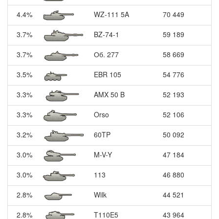
4.4%
WZ-111 5A
70 449
3.7%
BZ-74-1
59 189
3.7%
Об. 277
58 669
3.5%
EBR 105
54 776
3.3%
AMX 50 B
52 193
3.3%
Orso
52 106
3.2%
60TP
50 092
3.0%
M-V-Y
47 184
3.0%
113
46 880
2.8%
Wilk
44 521
2.8%
T110E5
43 964