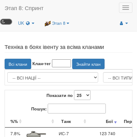
Этап 8: Спринт
Toggl
navig
UK
Этап 8
Техніка в боях івенту за всіма кланами
Клан-тег
Всі клани
Знайти клан
Показати по
Пошук:
%%
Танк
Бої
Перем
7.8%
ИС-7
123 740