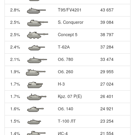
2.8%
T95/FV4201
43 657
2.5%
S. Conqueror
39 084
2.5%
Concept 5
38 797
2.4%
Т-62А
37 284
2.1%
Об. 780
33 474
1.9%
Об. 260
29 955
1.7%
H-3
27 024
1.7%
Kpz. 07 P(E)
26 401
1.6%
Об. 140
24 921
1.5%
Т-100 ЛТ
23 254
1.4%
ИС-4
21 554