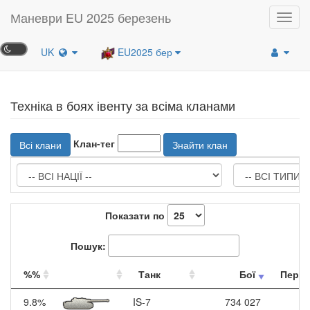
Маневри EU 2025 березень
Toggl
navig
UK
EU2025 бер
Техніка в боях івенту за всіма кланами
Клан-тег
Всі клани
Знайти клан
Показати по
Пошук:
%%
Танк
Бої
Перем
9.8%
IS-7
734 027