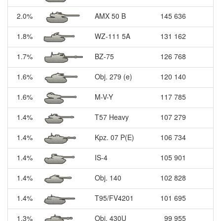
2.0%
AMX 50 B
145 636
1.8%
WZ-111 5A
131 162
1.7%
BZ-75
126 768
1.6%
Obj. 279 (e)
120 140
1.6%
M-V-Y
117 785
1.4%
T57 Heavy
107 279
1.4%
Kpz. 07 P(E)
106 734
1.4%
IS-4
105 901
1.4%
Obj. 140
102 828
1.4%
T95/FV4201
101 695
1.3%
Obj. 430U
99 955