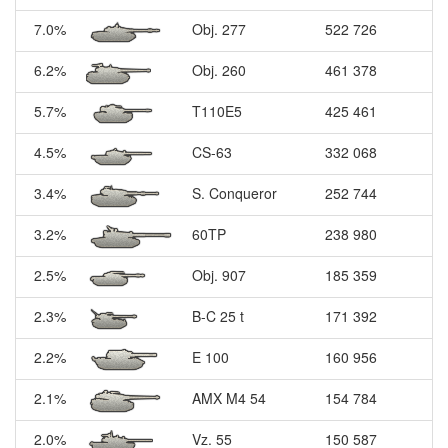
7.0%
Obj. 277
522 726
6.2%
Obj. 260
461 378
5.7%
T110E5
425 461
4.5%
CS-63
332 068
3.4%
S. Conqueror
252 744
3.2%
60TP
238 980
2.5%
Obj. 907
185 359
2.3%
B-C 25 t
171 392
2.2%
E 100
160 956
2.1%
AMX M4 54
154 784
2.0%
Vz. 55
150 587