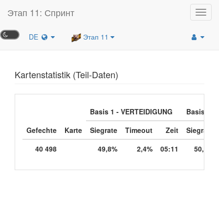
Этап 11: Спринт
Toggl
navig
DE
Этап 11
Kartenstatistik (Teil-Daten)
Basis 1 - VERTEIDIGUNG
Basis 2 -
Gefechte
Karte
Siegrate
Timeout
Zeit
Siegrate
40 498
49,8%
2,4%
05:11
50,2%