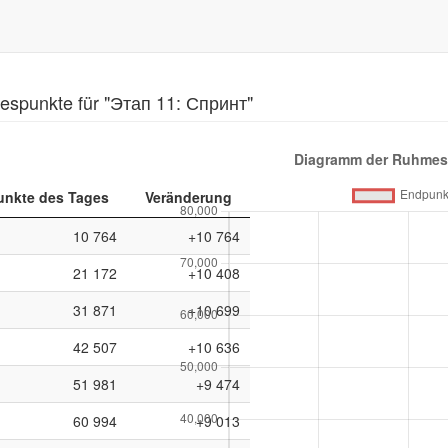
spunkte für "Этап 11: Спринт"
nkte des Tages
Veränderung
10 764
+10 764
21 172
+10 408
31 871
+10 699
42 507
+10 636
51 981
+9 474
60 994
+9 013