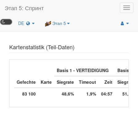
Этап 5: Спринт
Toggl
navig
DE
Этап 5
Kartenstatistik (Teil-Daten)
Basis 1 - VERTEIDIGUNG
Basis 2 -
Gefechte
Karte
Siegrate
Timeout
Zeit
Siegrate
83 100
48,6%
1,9%
04:57
51,4%