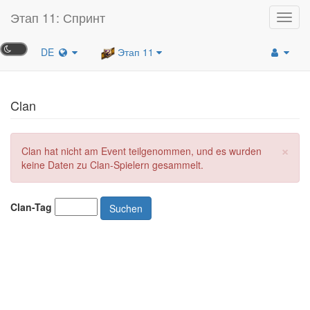
Этап 11: Спринт
Toggl
navig
DE
Этап 11
Clan
×
Clan hat nicht am Event teilgenommen, und es wurden
keine Daten zu Clan-Spielern gesammelt.
Clan-Tag
Suchen