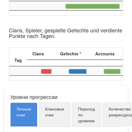
Clans, Spieler, gespielte Gefechte und verdiente
Punkte nach Tagen.
Clans
Gefechte *
Accounts
P
Tag
Уровни прогрессии
Личные
Клановые
Переход
Количество
очки
очки
по
ремресурса
уровням