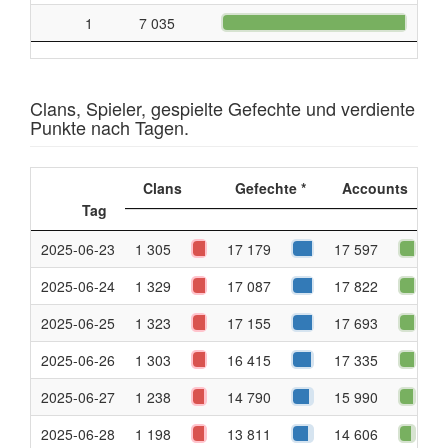
1
7 035
Clans, Spieler, gespielte Gefechte und verdiente
Punkte nach Tagen.
Clans
Gefechte *
Accounts
Tag
2025-06-23
1 305
17 179
17 597
2025-06-24
1 329
17 087
17 822
1
2025-06-25
1 323
17 155
17 693
1
2025-06-26
1 303
16 415
17 335
1
2025-06-27
1 238
14 790
15 990
1
2025-06-28
1 198
13 811
14 606
1