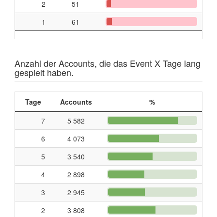
2
51
1
61
Anzahl der Accounts, die das Event X Tage lang
gespielt haben.
Tage
Accounts
%
7
5 582
6
4 073
5
3 540
4
2 898
3
2 945
2
3 808