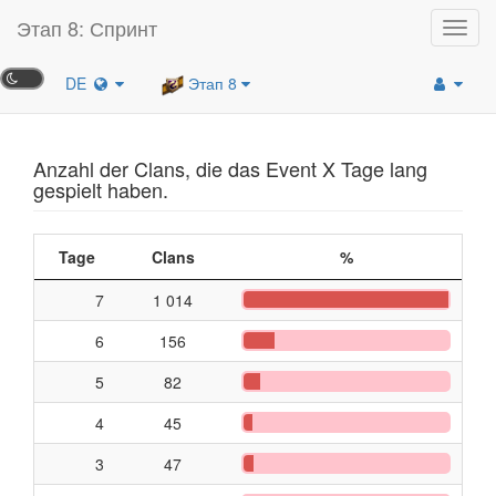
Этап 8: Спринт
Toggl
navig
DE
Этап 8
Anzahl der Clans, die das Event X Tage lang
gespielt haben.
Tage
Clans
%
7
1 014
6
156
5
82
4
45
3
47