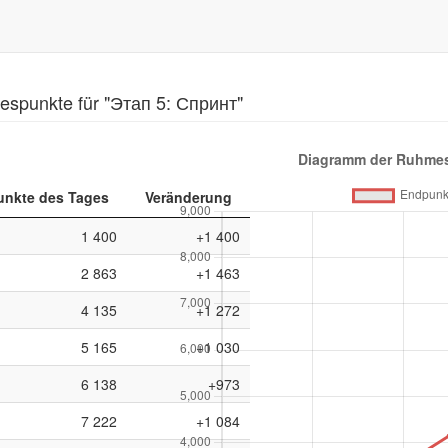
spunkte für "Этап 5: Спринт"
nkte des Tages
Veränderung
1 400
+1 400
2 863
+1 463
4 135
+1 272
5 165
+1 030
6 138
+973
7 222
+1 084