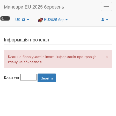
Маневри EU 2025 березень
Toggl
navig
UK
EU2025 бер
Інформація про клан
×
Клан не брав участі в івенті, інформація про гравців
клану не збиралася.
Клан-тег
Знайти