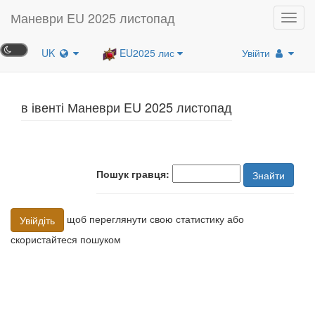
Маневри EU 2025 листопад
Toggl
navig
UK
EU2025 лис
Увійти
в івенті Маневри EU 2025 листопад
Пошук гравця:
Знайти
щоб переглянути свою статистику або
Увійдіть
скористайтеся пошуком