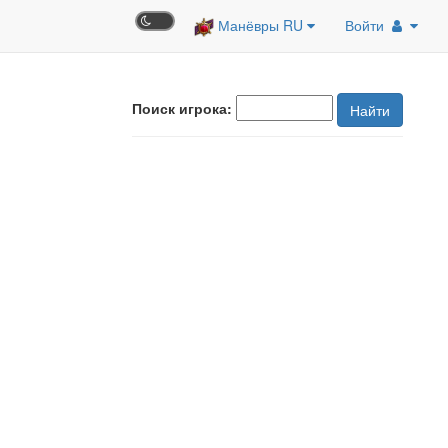
Манёвры RU
Войти
Поиск игрока:
Найти