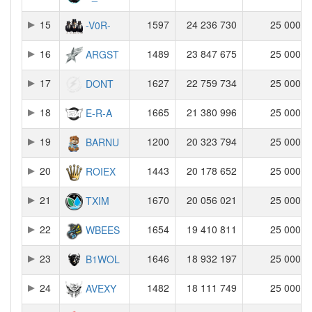
15
1597
24 236 730
25 000
-V0R-
16
1489
23 847 675
25 000
ARGST
17
1627
22 759 734
25 000
DONT
18
1665
21 380 996
25 000
E-R-A
19
1200
20 323 794
25 000
BARNU
20
1443
20 178 652
25 000
ROIEX
21
1670
20 056 021
25 000
TXIM
22
1654
19 410 811
25 000
WBEES
23
1646
18 932 197
25 000
B1WOL
24
1482
18 111 749
25 000
AVEXY