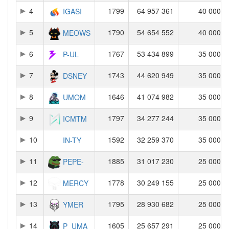
4
1799
64 957 361
40 000
IGASI
5
1790
54 654 552
40 000
MEOWS
6
1767
53 434 899
35 000
P-UL
7
1743
44 620 949
35 000
DSNEY
8
1646
41 074 982
35 000
UMOM
9
1797
34 277 244
35 000
ICMTM
10
1592
32 259 370
35 000
IN-TY
11
1885
31 017 230
25 000
PEPE-
12
1778
30 249 155
25 000
MERCY
13
1795
28 930 682
25 000
YMER
14
1605
25 657 291
25 000
P_UMA