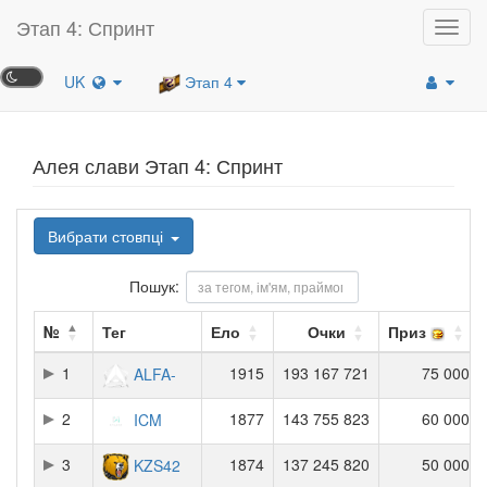
Этап 4: Спринт
Toggl
navig
UK
Этап 4
Алея слави Этап 4: Спринт
Вибрати стовпці
Пошук:
№
Тег
Ело
Очки
Приз
1
1915
193 167 721
75 000
ALFA-
2
1877
143 755 823
60 000
ICM
3
1874
137 245 820
50 000
KZS42