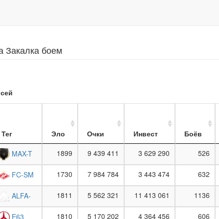
а Закалка боем
сей
Тег
Эло
Очки
Инвест
Боёв
1899
9 439 411
3 629 290
526
MAX-T
1730
7 984 784
3 443 474
632
FC-SM
1811
5 562 321
11 413 061
1136
ALFA-
1810
5 170 202
4 364 456
606
E63