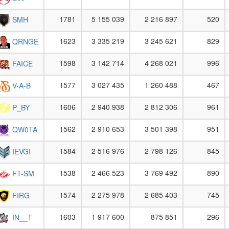
1781
5 155 039
2 216 897
520
SMH
1623
3 335 219
3 245 621
829
QRNGE
1598
3 142 714
4 268 021
996
FAICE
1577
3 027 435
1 260 488
467
V-A-B
1606
2 940 938
2 812 306
961
P_BY
1562
2 910 653
3 501 398
951
QW0TA
1584
2 516 976
2 798 126
845
IEVGI
1538
2 466 523
3 769 492
890
FT-SM
1574
2 275 978
2 685 403
745
FIRG
1603
1 917 600
875 851
296
IN__T