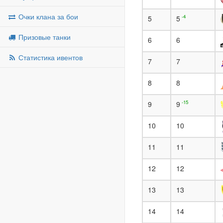
Очки клана за бои
-4
5
5
Призовые танки
6
6
Статистика ивентов
7
7
8
8
-15
9
9
10
10
11
11
12
12
13
13
14
14