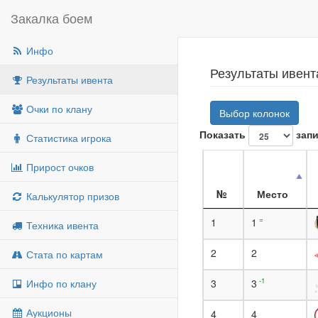
Закалка боем
Инфо
Результаты ивент
Результаты ивента
Очки по клану
Выбор колонок
Показать
запи
Статистика игрока
Прирост очков
№
Место
Калькулятор призов
=
1
1
Техника ивента
2
2
Стата по картам
-1
Инфо по клану
3
3
Аукционы
4
4