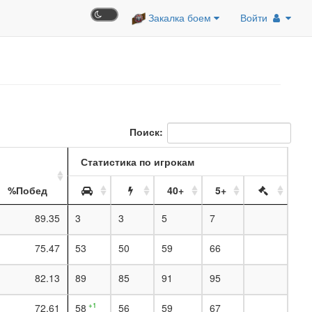
Закалка боем
Войти
Поиск:
Статистика по игрокам
%Побед
40+
5+
89.35
3
3
5
7
75.47
53
50
59
66
82.13
89
85
91
95
+1
72.61
58
56
59
67