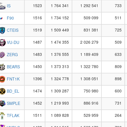
1523
1 764 341
1 292 541
733
IS
1516
1 734 152
509 099
511
F90
1519
1 509 449
831 381
725
CTEIS
1487
1 474 355
2 026 279
509
VU-DU
1483
1 376 555
1 189 409
633
ZERG
1450
1 373 313
1 322 780
809
BEARS
1396
1 324 778
1 308 051
898
FNT1K
1474
1 309 287
750 980
600
BD_EL
1452
1 219 993
886 916
731
SMPLE
1511
1 089 828
529 959
264
TFLAK