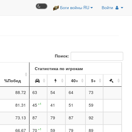
Боги войны RU
Войти
Поиск:
Статистика по игрокам
%Побед
40+
5+
88.72
63
54
64
73
+1
81.31
45
41
51
59
73.13
87
79
87
92
+1
66.67
70
59
79
89