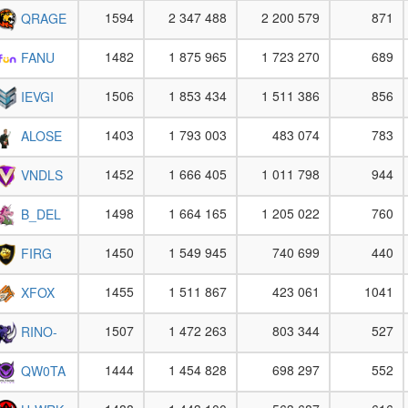
1594
2 347 488
2 200 579
871
QRAGE
1482
1 875 965
1 723 270
689
FANU
1506
1 853 434
1 511 386
856
IEVGI
1403
1 793 003
483 074
783
ALOSE
1452
1 666 405
1 011 798
944
VNDLS
1498
1 664 165
1 205 022
760
B_DEL
1450
1 549 945
740 699
440
FIRG
1455
1 511 867
423 061
1041
XFOX
1507
1 472 263
803 344
527
RINO-
1444
1 454 828
698 297
552
QW0TA