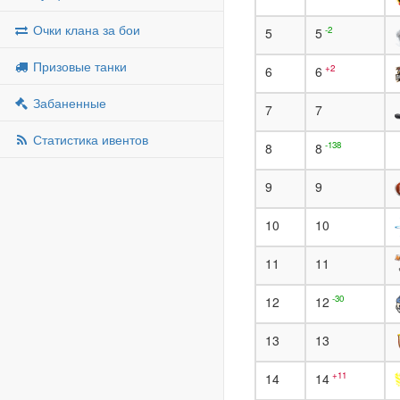
Очки клана за бои
-2
5
5
Призовые танки
+2
6
6
Забаненные
7
7
Статистика ивентов
-138
8
8
9
9
10
10
11
11
-30
12
12
13
13
+11
14
14