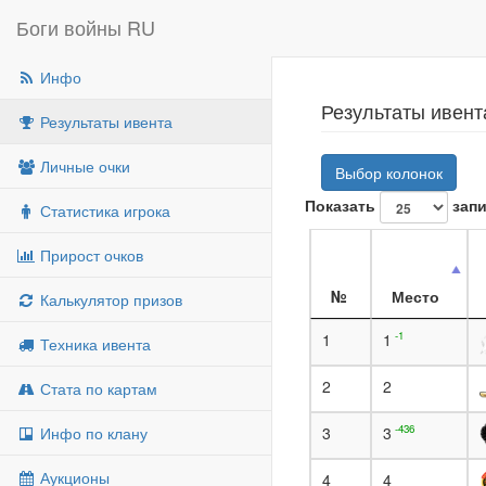
Боги войны RU
Инфо
Результаты ивент
Результаты ивента
Личные очки
Выбор колонок
Показать
запи
Статистика игрока
Прирост очков
№
Место
Калькулятор призов
-1
1
1
Техника ивента
2
2
Стата по картам
-436
Инфо по клану
3
3
Аукционы
4
4