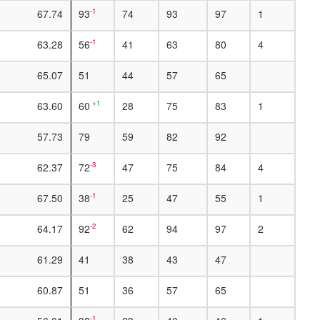
-1
67.74
93
74
93
97
1
-1
63.28
56
41
63
80
4
65.07
51
44
57
65
+1
63.60
60
28
75
83
1
57.73
79
59
82
92
-3
62.37
72
47
75
84
4
-1
67.50
38
25
47
55
1
-2
64.17
92
62
94
97
2
61.29
41
38
43
47
60.87
51
36
57
65
-1