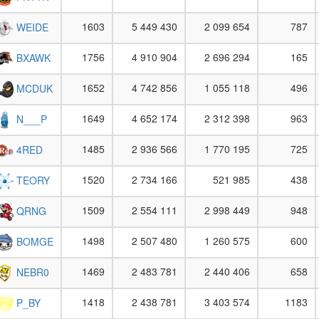
1603
5 449 430
2 099 654
787
WEIDE
1756
4 910 904
2 696 294
165
BXAWK
1652
4 742 856
1 055 118
496
MCDUK
1649
4 652 174
2 312 398
963
N___P
1485
2 936 566
1 770 195
725
4RED
1520
2 734 166
521 985
438
TEORY
1509
2 554 111
2 998 449
948
QRNG
1498
2 507 480
1 260 575
600
BOMGE
1469
2 483 781
2 440 406
658
NEBR0
1418
2 438 781
3 403 574
1183
P_BY