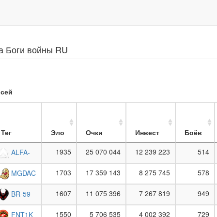
а Боги войны RU
сей
Тег
Эло
Очки
Инвест
Боёв
1935
25 070 044
12 239 223
514
ALFA-
1703
17 359 143
8 275 745
578
MGDAC
1607
11 075 396
7 267 819
949
BR-59
1550
5 706 535
4 002 392
729
FNT1K