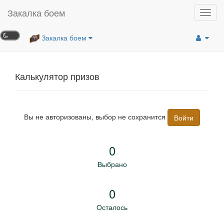
Закалка боем
Toggl
navig
Закалка боем
Калькулятор призов
Вы не авторизованы, выбор не сохранится
Войти
0
Выбрано
0
Осталось