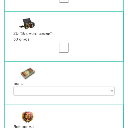
2D "Элемент земли"
50 очков
Боны
Дни према