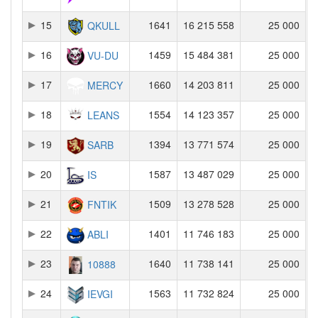
15
1641
16 215 558
25 000
QKULL
16
1459
15 484 381
25 000
VU-DU
17
1660
14 203 811
25 000
MERCY
18
1554
14 123 357
25 000
LEANS
19
1394
13 771 574
25 000
SARB
20
1587
13 487 029
25 000
IS
21
1509
13 278 528
25 000
FNTIK
22
1401
11 746 183
25 000
ABLI
23
1640
11 738 141
25 000
10888
24
1563
11 732 824
25 000
IEVGI