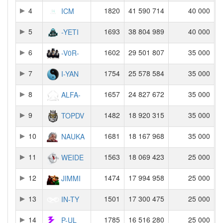
4
1820
41 590 714
40 000
ICM
5
1693
38 804 989
40 000
-YETI
6
1602
29 501 807
35 000
-V0R-
7
1754
25 578 584
35 000
I-YAN
8
1657
24 827 672
35 000
ALFA-
9
1482
18 920 315
35 000
TOPDV
10
1681
18 167 968
35 000
NAUKA
11
1563
18 069 423
25 000
WEIDE
12
1474
17 994 958
25 000
JIMMI
13
1501
17 300 475
25 000
IN-TY
14
1785
16 516 280
25 000
P-UL