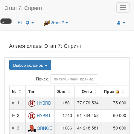
Этап 7: Спринт
Toggl
navig
RU
Этап 7
Аллея славы Этап 7: Спринт
Выбор колонок
Поиск:
№
Тег
Эло
Очки
Приз
1
1861
77 979 534
75 000
HYBRD
2
1743
61 734 452
60 000
HYBRT
3
1666
44 218 581
50 000
QRNGE