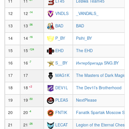
11
11
LeBwa Team45
LT45
-14
12
12
_VANDALS_
VNDLS
-36
13
13
BAD
BAD
-16
14
14
Psihi_BY
P_BY
-124
15
15
The EHD
EHD
-7
16
16
Интербригада SNG.BY
S__BY
17
17
The Masters of Dark Magic
MAG1K
+2
18
18
The Dev1l’s Brotherhood
DEV1L
-50
19
19
NextPlease
PLEAS
-4
20
20
Fanatik Spartak Moscow Sup
FNTIK
-26
21
21
Legion of the Eternal Cheshi
LECAT