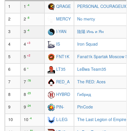
-4
1
1
PERSONAL COURAGEUX
QRAGE
-8
2
2
Nо mеrcу
MERCY
-4
3
3
陰陽 Инь и Ян
I-YAN
+3
4
4
Iron Squad
IS
+2
5
5
Fanat1k Spartak Moscow Su
FNT1K
=
6
6
LeBwa Team35
LT35
-78
7
7
The RED: Aces
RED_A
-23
8
8
Гибрид
HYBRD
-24
9
9
PinCode
PIN-
-4
10
10
The Last Legion of Empire
L-LEG
-81