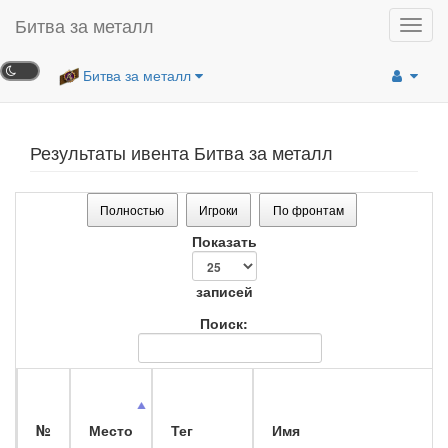
Битва за металл
Toggl
navig
Битва за металл
Результаты ивента Битва за металл
Полностью
Игроки
По фронтам
Показать
записей
Поиск:
№
Место
Тег
Имя