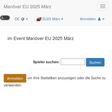
Manöver EU 2025 März
Toggl
navig
DE
EU25 März
Anmelden
im Event Manöver EU 2025 März
Spieler suchen:
Suchen
um Ihre Statistiken anzuzeigen oder die Suche zu
Anmelden
verwenden