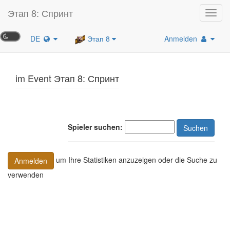
Этап 8: Спринт
Toggl
navig
DE
Этап 8
Anmelden
im Event Этап 8: Спринт
Spieler suchen:
Suchen
um Ihre Statistiken anzuzeigen oder die Suche zu
Anmelden
verwenden