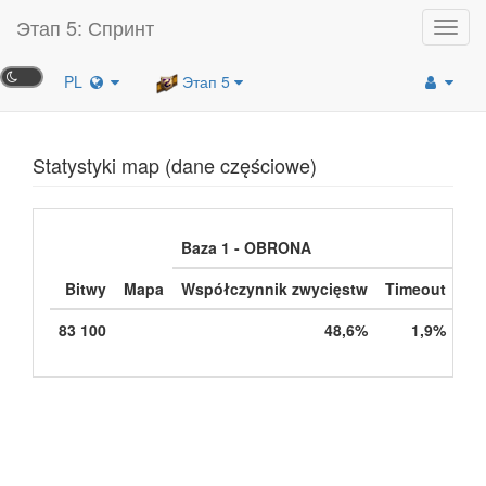
Этап 5: Спринт
Toggl
navig
PL
Этап 5
Statystyki map (dane częściowe)
Baza 1 - OBRONA
Bitwy
Mapa
Współczynnik zwycięstw
Timeout
Cz
83 100
48,6%
1,9%
04