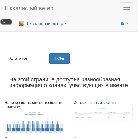
Шквалистый ветер
Toggl
navig
Шквалистый ветер
Клан-тег
Найти
На этой странице доступна разнообразная
информация о кланах, участвующих в ивенте
Наличие рот (количество боёв по
История снятий с карты
праймам)