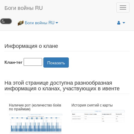
Боги войны RU
Toggl
navig
Боги войны RU
Информация о клане
Клан-тег
Показать
На этой странице доступна разнообразная
информация о кланах, участвующих в ивенте
Наличие рот (количество боёв
История снятий с карты
по праймам)