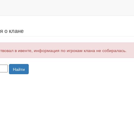
 о клане
ствовал в ивенте, информация по игрокам клана не собиралась.
Найти