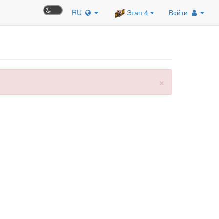
RU
Этап 4
Войти
×