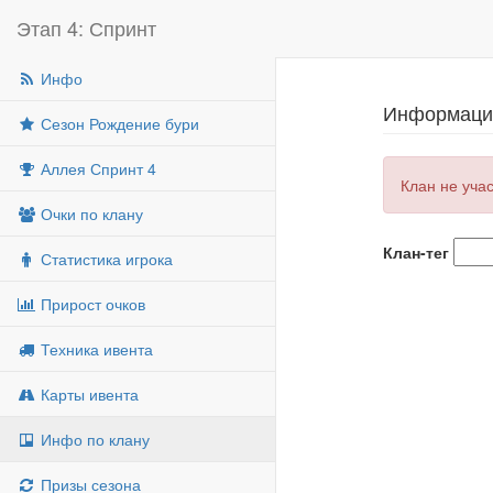
Этап 4: Спринт
Инфо
Информация
Сезон Рождение бури
Аллея Спринт 4
Клан не уча
Очки по клану
Клан-тег
Статистика игрока
Прирост очков
Техника ивента
Карты ивента
Инфо по клану
Призы сезона