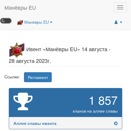
Манёвры EU
Toggl
navig
Манёвры EU
Ивент «Манёвры EU» 14 августа -
28 августа 2023г.
Cсылки:
Регламент
1 857
кланов на аллее славы
Аллея славы ивента