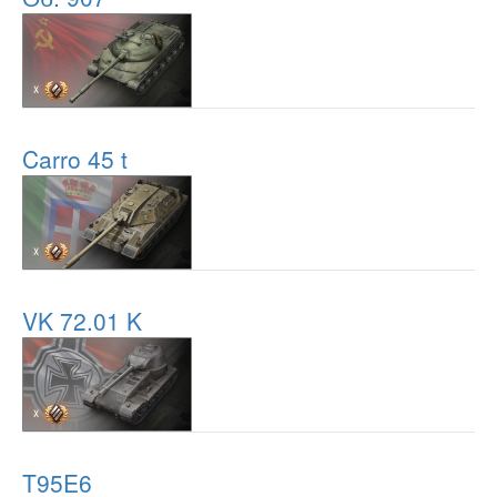
Carro 45 t
VK 72.01 K
T95E6