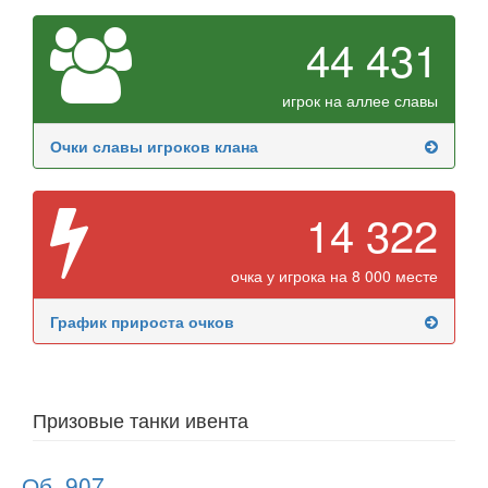
44 431
игрок на аллее славы
Очки славы игроков клана
14 322
очка у игрока на 8 000 месте
График прироста очков
Призовые танки ивента
Об. 907