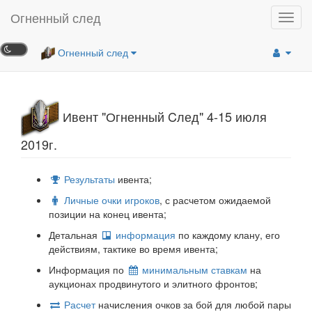
Огненный след
Toggl
navig
Огненный след
Ивент "Огненный Cлед" 4-15 июля
2019г.
Результаты
ивента;
Личные очки игроков
, с расчетом ожидаемой
позиции на конец ивента;
Детальная
информация
по каждому клану, его
действиям, тактике во время ивента;
Информация по
минимальным ставкам
на
аукционах продвинутого и элитного фронтов;
Расчет
начисления очков за бой для любой пары